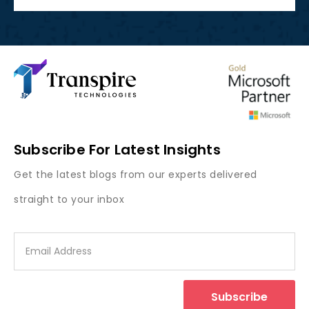
Subscribe For Latest Insights
Get the latest blogs from our experts delivered
straight to your inbox
Subscribe