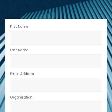
First Name
Last Name
Email Address
Organization