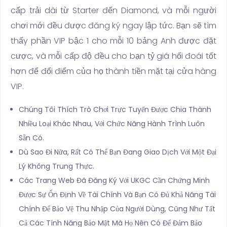
cấp trải dài từ Starter đến Diamond, và mỗi người
chơi mới đều được đăng ký ngay lập tức. Bạn sẽ tìm
thấy phần VIP bậc 1 cho mỗi 10 bảng Anh được đặt
cược, và mỗi cấp độ đều cho bạn tỷ giá hối đoái tốt
hơn để đổi điểm của họ thành tiền mặt tại cửa hàng
VIP.
Chúng Tôi Thích Trò Chơi Trực Tuyến Được Chia Thành
Nhiều Loại Khác Nhau, Với Chức Năng Hành Trình Luôn
Sẵn Có.
Dù Sao Đi Nữa, Rất Có Thể Bạn Đang Giao Dịch Với Một Đại
Lý Không Trung Thực.
Các Trang Web Đã Đăng Ký Với UKGC Cần Chứng Minh
Được Sự Ổn Định Về Tài Chính Và Bạn Có Đủ Khả Năng Tài
Chính Để Bảo Vệ Thu Nhập Của Người Dùng, Cũng Như Tất
Cả Các Tính Năng Bảo Mật Mà Họ Nên Có Để Đảm Bảo