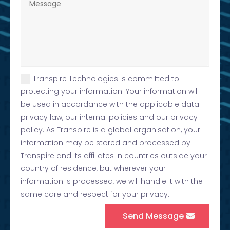
Transpire Technologies is committed to
protecting your information. Your information will
be used in accordance with the applicable data
privacy law, our internal policies and our privacy
policy. As Transpire is a global organisation, your
information may be stored and processed by
Transpire and its affiliates in countries outside your
country of residence, but wherever your
information is processed, we will handle it with the
same care and respect for your privacy.
Send Message