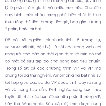
của sòng bạc, giá trị tiền thưởng đặt cọc, quy trình
tỷ lệ phần trăm giá trị và nhiều hơn nữa. Cho đến
nay, hình thức chào mừng phổ biến nhất là hình
thức tổng thể tiền thưởng tiền gửi, bao gồm 1 trong
2 phần, hoặc cả hai.
Để có trải nghiệm blackjack tinh tế tương tự,
BetMGM nổi bật, đặc biệt là với các trang web coi
trọng trò chơi bàn ăn thời gian thực và bạn có thể
có một bộ sưu tập trò chơi sòng bạc tiêu chuẩn.
Trong số tất cả các chương trình VIP và VIP mà
chúng tôi đã thử nghiệm, Winomania nổi bật nhờ sự
kết hợp giữa các ưu đãi VIP được trình bày rõ ràng
và vô cùng hấp dẫn. Định nghĩa, sòng bạc trực
tuyến tốt nhất của bạn để sở hữu phần thưởng VIP,
hãy thử Winomania. Sáu cấp độ mới được cung