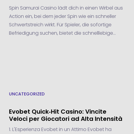
Mobile‑Player
Spin Samurai Casino lädt dich in einen Wirbel aus
Action ein, bei dem jeder Spin wie ein schneller
Schwertstreich wirkt. Für Spieler, die sofortige
Befriedigung suchen, bietet die schnelllebige
Umgebung der Plattform ein pulsierendes
Erlebnis, das den Adrenalinspiegel...
UNCATEGORIZED
Evobet Quick‑Hit Casino: Vincite
Veloci per Giocatori ad Alta Intensità
1. L'Esperienza Evobet in un Attimo Evobet ha