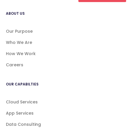
ABOUT US
Our Purpose
Who We Are
How We Work
Careers
OUR CAPABILTIES
Cloud Services
App Services
Data Consulting