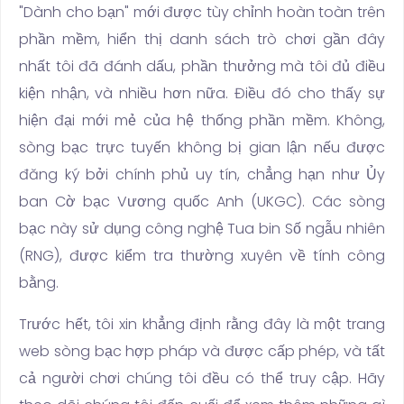
"Dành cho bạn" mới được tùy chỉnh hoàn toàn trên
phần mềm, hiển thị danh sách trò chơi gần đây
nhất tôi đã đánh dấu, phần thưởng mà tôi đủ điều
kiện nhận, và nhiều hơn nữa. Điều đó cho thấy sự
hiện đại mới mẻ của hệ thống phần mềm. Không,
sòng bạc trực tuyến không bị gian lận nếu được
đăng ký bởi chính phủ uy tín, chẳng hạn như Ủy
ban Cờ bạc Vương quốc Anh (UKGC). Các sòng
bạc này sử dụng công nghệ Tua bin Số ngẫu nhiên
(RNG), được kiểm tra thường xuyên về tính công
bằng.
Trước hết, tôi xin khẳng định rằng đây là một trang
web sòng bạc hợp pháp và được cấp phép, và tất
cả người chơi chúng tôi đều có thể truy cập. Hãy