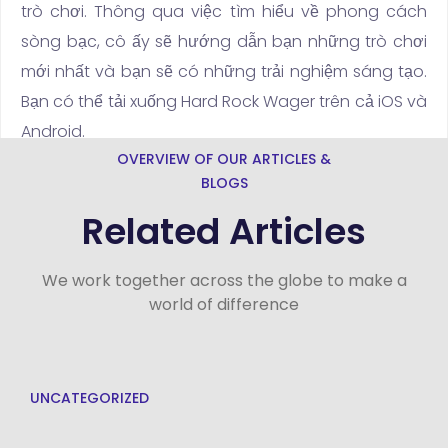
trò chơi. Thông qua việc tìm hiểu về phong cách
sòng bạc, cô ấy sẽ hướng dẫn bạn những trò chơi
mới nhất và bạn sẽ có những trải nghiệm sáng tạo.
Bạn có thể tải xuống Hard Rock Wager trên cả iOS và
Android.
OVERVIEW OF OUR ARTICLES &
BLOGS
Related Articles
We work together across the globe to make a
world of difference
UNCATEGORIZED