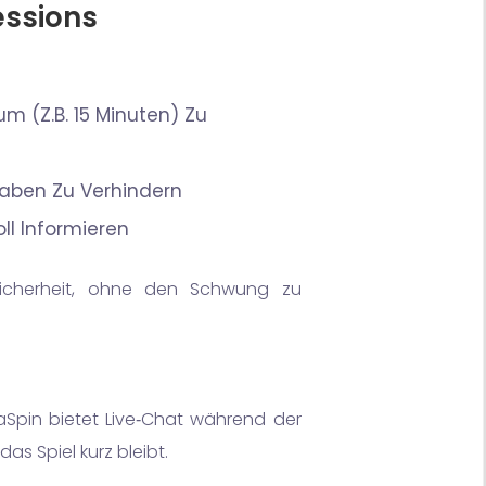
essions
um (z.B. 15 Minuten) Zu
gaben Zu Verhindern
ll Informieren
 Sicherheit, ohne den Schwung zu
vaSpin bietet Live‑Chat während der
s Spiel kurz bleibt.