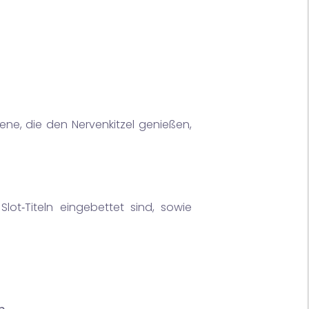
ene, die den Nervenkitzel genießen,
 Slot‑Titeln eingebettet sind, sowie