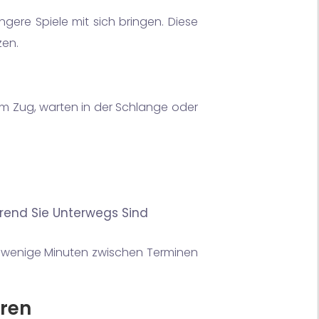
ngere Spiele mit sich bringen. Diese
zen.
d im Zug, warten in der Schlange oder
rend Sie Unterwegs Sind
nur wenige Minuten zwischen Terminen
eren