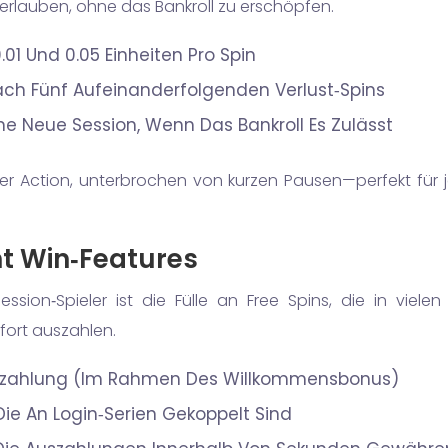
n erlauben, ohne das Bankroll zu erschöpfen.
01 Und 0.05 Einheiten Pro Spin
ach Fünf Aufeinanderfolgenden Verlust‑Spins
ine Neue Session, Wenn Das Bankroll Es Zulässt
ger Action, unterbrochen von kurzen Pausen—perfekt für j
nt Win‑Features
ssion‑Spieler ist die Fülle an Free Spins, die in vielen
fort auszahlen.
 Einzahlung (im Rahmen Des Willkommensbonus)
Die An Login‑Serien Gekoppelt Sind