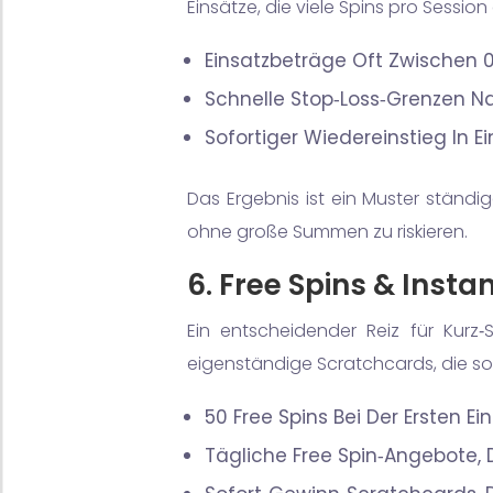
Einsätze, die viele Spins pro Sessio
Einsatzbeträge Oft Zwischen 0.
Schnelle Stop‑Loss‑Grenzen N
Sofortiger Wiedereinstieg In E
Das Ergebnis ist ein Muster ständi
ohne große Summen zu riskieren.
6. Free Spins & Insta
Ein entscheidender Reiz für Kurz‑Se
eigenständige Scratchcards, die so
50 Free Spins Bei Der Ersten
Tägliche Free Spin‑Angebote, 