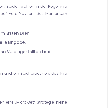
n. Spieler wählen in der Regel ihre
ie auf Auto‑Play, um das Momentum
em Ersten Dreh.
elle Eingabe.
nen Voreingestellten Limit
n und ein Spiel brauchen, das Ihre
n eine „Micro‑Bet“-Strategie: Kleine