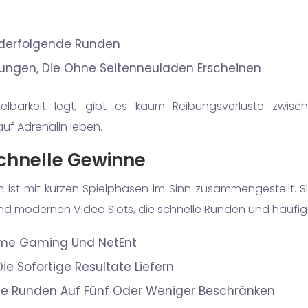
nderfolgende Runden
gungen, Die Ohne Seitenneuladen Erscheinen
ttelbarkeit legt, gibt es kaum Reibungsverluste zwis
auf Adrenalin leben.
schnelle Gewinne
 ist mit kurzen Spielphasen im Sinn zusammengestellt. S
nd modernen Video Slots, die schnelle Runden und häufig
Time Gaming Und NetEnt
ie Sofortige Resultate Liefern
Die Runden Auf Fünf Oder Weniger Beschränken