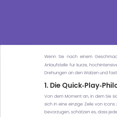
Wenn Sie nach einem Geschmack 
Anlaufstelle für kurze, hochintensiv
Drehungen an den Walzen und fast 
1. Die Quick‑Play‑Phi
Von dem Moment an, in dem Sie sic
sich in eine einzige Zeile von Icons
bevorzugen, schätzen es, dass jeder