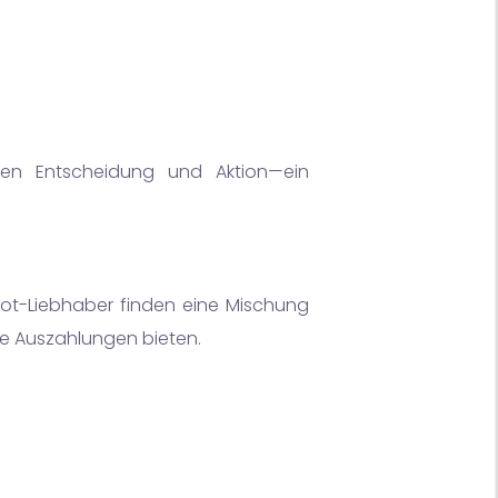
chen Entscheidung und Aktion—ein
lot-Liebhaber finden eine Mischung
e Auszahlungen bieten.