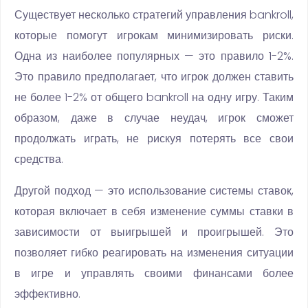
Существует несколько стратегий управления bankroll,
которые помогут игрокам минимизировать риски.
Одна из наиболее популярных — это правило 1-2%.
Это правило предполагает, что игрок должен ставить
не более 1-2% от общего bankroll на одну игру. Таким
образом, даже в случае неудач, игрок сможет
продолжать играть, не рискуя потерять все свои
средства.
Другой подход — это использование системы ставок,
которая включает в себя изменение суммы ставки в
зависимости от выигрышей и проигрышей. Это
позволяет гибко реагировать на изменения ситуации
в игре и управлять своими финансами более
эффективно.