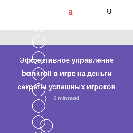
Эффективное управление
bankroll в игре на деньги
секреты успешных игроков
2 min
read