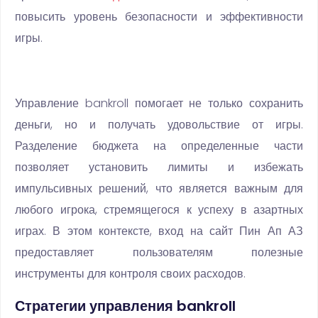
повысить уровень безопасности и эффективности
игры.
Управление bankroll помогает не только сохранить
деньги, но и получать удовольствие от игры.
Разделение бюджета на определенные части
позволяет установить лимиты и избежать
импульсивных решений, что является важным для
любого игрока, стремящегося к успеху в азартных
играх. В этом контексте, вход на сайт Пин Ап АЗ
предоставляет пользователям полезные
инструменты для контроля своих расходов.
Стратегии управления bankroll