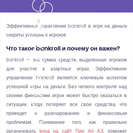
Эффективное управление bankroll в игре на деньги
секреты успешных игроков
Что такое bankroll и почему он важен?
Bankroll — это сумма средств, выделенная игроком
для участия в азартных играх. Эффективное
управление bankroll является ключевым аспектом
успешной игры на деньги. Без четкого контроля над
своими финансами игрок может быстро оказаться в
ситуации, когда потеряет все свои средства, что
приведет к разочарованию и финансовым
проблемам. Понимание того, как правильно
организовать
вход на сайт Пин Ап АЗ
, поможет