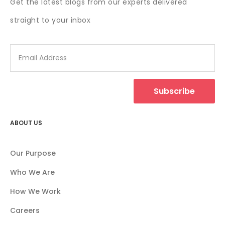
Get the latest blogs from our experts delivered
straight to your inbox
Subscribe
ABOUT US
Our Purpose
Who We Are
How We Work
Careers