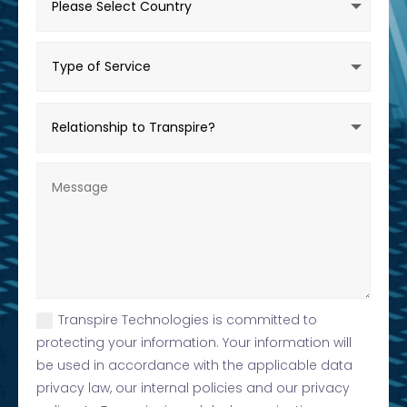
Transpire Technologies is committed to
protecting your information. Your information will
be used in accordance with the applicable data
privacy law, our internal policies and our privacy