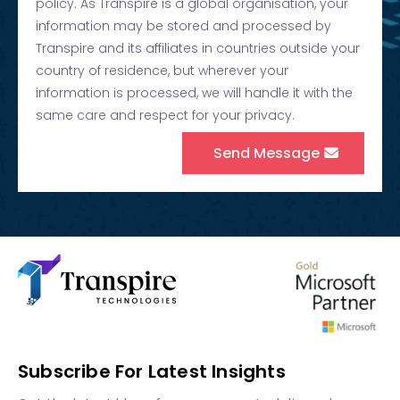
policy. As Transpire is a global organisation, your
information may be stored and processed by
Transpire and its affiliates in countries outside your
country of residence, but wherever your
information is processed, we will handle it with the
same care and respect for your privacy.
Send Message
Subscribe For Latest Insights