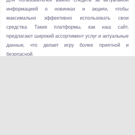
информацией о новинках и акциях, чтобы
максимально эффективно использовать свои
средства. Такие платформы, как наш сайт,
предлагают широкий ассортимент услуг и актуальные
данные, что делает игру более приятной и
безопасной.
Quali saranno le tendenze future nel