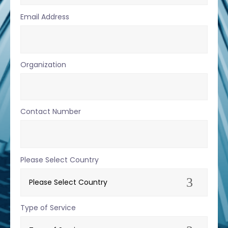
Email Address
Organization
Contact Number
Please Select Country
Type of Service