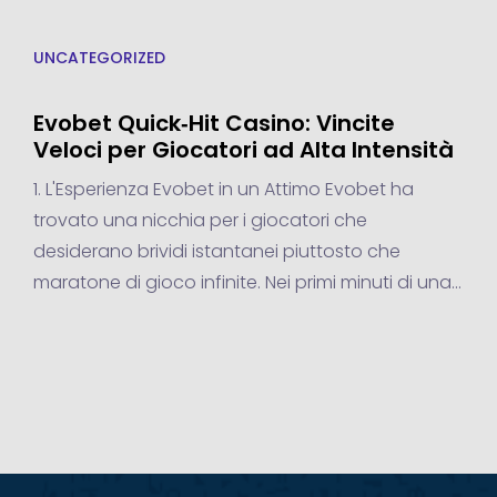
UNCATEGORIZED
Evobet Quick‑Hit Casino: Vincite
Veloci per Giocatori ad Alta Intensità
1. L'Esperienza Evobet in un Attimo Evobet ha
trovato una nicchia per i giocatori che
desiderano brividi istantanei piuttosto che
maratone di gioco infinite. Nei primi minuti di una
sessione, la piattaforma presenta un layout
pulito: un tocco di grafica nitida, una...