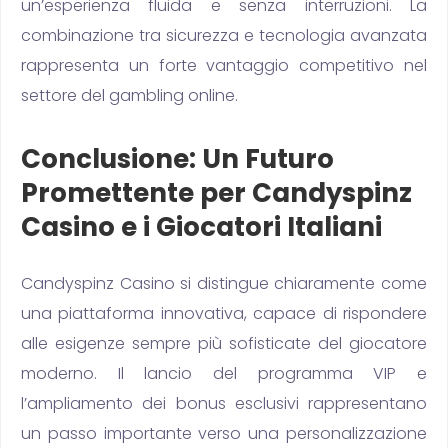
un’esperienza fluida e senza interruzioni. La
combinazione tra sicurezza e tecnologia avanzata
rappresenta un forte vantaggio competitivo nel
settore del gambling online.
Conclusione: Un Futuro
Promettente per Candyspinz
Casino e i Giocatori Italiani
Candyspinz Casino si distingue chiaramente come
una piattaforma innovativa, capace di rispondere
alle esigenze sempre più sofisticate del giocatore
moderno. Il lancio del programma VIP e
l’ampliamento dei bonus esclusivi rappresentano
un passo importante verso una personalizzazione