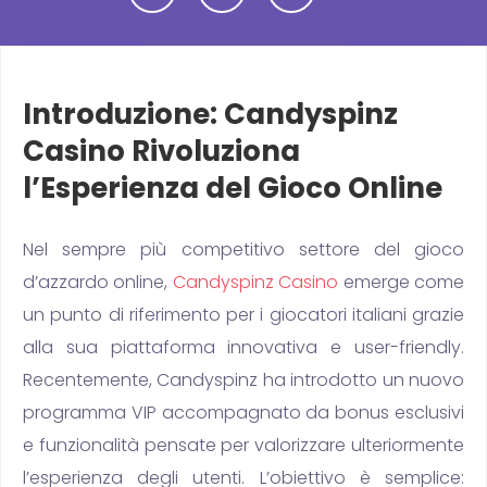
Introduzione: Candyspinz
Casino Rivoluziona
l’Esperienza del Gioco Online
Nel sempre più competitivo settore del gioco
d’azzardo online,
Candyspinz Casino
emerge come
un punto di riferimento per i giocatori italiani grazie
alla sua piattaforma innovativa e user-friendly.
Recentemente, Candyspinz ha introdotto un nuovo
programma VIP accompagnato da bonus esclusivi
e funzionalità pensate per valorizzare ulteriormente
l’esperienza degli utenti. L’obiettivo è semplice: