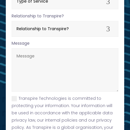
Relationship to Transpire?
Message
Transpire Technologies is committed to
protecting your information. Your information will
be used in accordance with the applicable data
privacy law, our internal policies and our privacy
policy. As Transpire is a global organisation, your