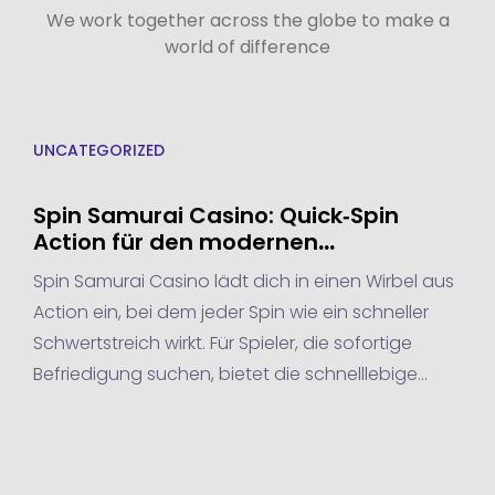
We work together across the globe to make a
world of difference
UNCATEGORIZED
Spin Samurai Casino: Quick‑Spin
Action für den modernen
Mobile‑Player
Spin Samurai Casino lädt dich in einen Wirbel aus
Action ein, bei dem jeder Spin wie ein schneller
Schwertstreich wirkt. Für Spieler, die sofortige
Befriedigung suchen, bietet die schnelllebige
Umgebung der Plattform ein pulsierendes
Erlebnis, das den Adrenalinspiegel...