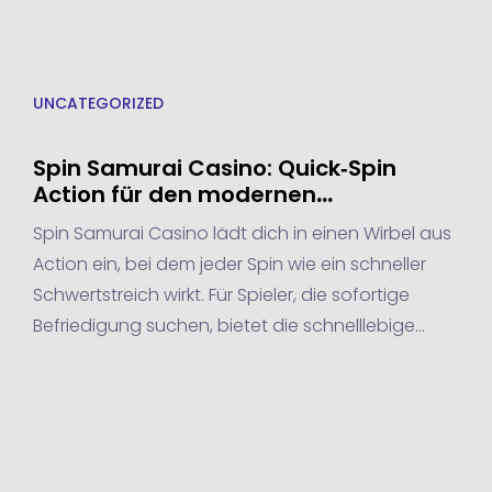
UNCATEGORIZED
Spin Samurai Casino: Quick‑Spin
Action für den modernen
Mobile‑Player
Spin Samurai Casino lädt dich in einen Wirbel aus
Action ein, bei dem jeder Spin wie ein schneller
Schwertstreich wirkt. Für Spieler, die sofortige
Befriedigung suchen, bietet die schnelllebige
Umgebung der Plattform ein pulsierendes
Erlebnis, das den Adrenalinspiegel...