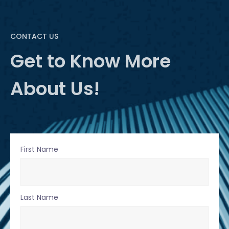
CONTACT US
Get to Know More
About Us!
First Name
Last Name