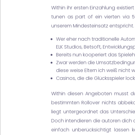
Within ihr ersten Einzahlung existi
tunen as part of ein vierten via
unserem Mindesteinsatz entspricht.
Wer eher nach traditionelle Autom
ELK Studios, Betsoft, Entwicklun
Bereits nun kooperiert das Spiele
Zwar werden die Umsatzbedingunge
diese weise Eltern ich weiß nich
Casinos, die die Glücksspieler loc
Within diesen Angeboten musst du 
bestimmten Rollover nichts abbekom
liegt untergeordnet das Untersch
Doch intendieren die autoren dich 
einfach unberücksichtigt lassen 