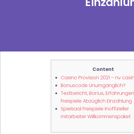
Einzahlu
Content
Casino Provision 2021 – nv casi
Bonuscode Unumgänglich?
Testbericht, Bonus, Erfahrunge
Freispiele Abzüglich Einzahlung
Spielsaal Freispiele Inoffizieller
mitarbeiter Willkommenspaket