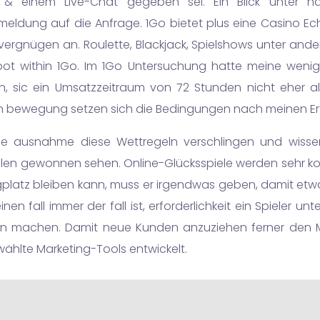
lfe & einem Live-Chat gegeben sei. Ein Blick unter n
meldung auf die Anfrage. 1Go bietet plus eine Casino E
vergnügen an. Roulette, Blackjack, Spielshows unter and
bot within 1Go. Im 1Go Untersuchung hatte meine weni
sic ein Umsatzzeitraum von 72 Stunden nicht eher als 
t in bewegung setzen sich die Bedingungen nach meinen E
e ausnahme diese Wettregeln verschlingen und wissen
pielen gewonnen sehen. Online-Glücksspiele werden sehr
agplatz bleiben kann, muss er irgendwas geben, damit 
nen fall immer der fall ist, erforderlichkeit ein Spieler 
n machen. Damit neue Kunden anzuziehen ferner den Ma
ählte Marketing-Tools entwickelt.