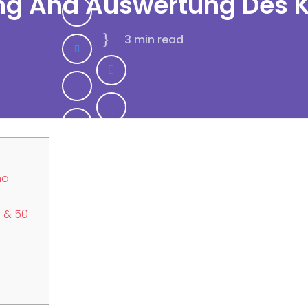
ng And Auswertung Des K
3 min
read
no
n & 50