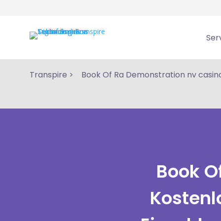
Ser
Transpire
>
Book Of Ra Demonstration nv casino
Book O
Kostenlo