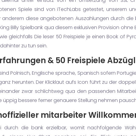
 allemal unter einsatz von ein Umsetzung von SSL-Chi
tenen Spiele sind von iTechLabs getestet, unserem un
er anderem diese angebotenen Auszahlungen durch die ba
ei King Billy Spielbank qua diesem exklusiven Provision ohne
ie gleichfalls Die leser 50 Freispiele je einen Book of 
ahinter zu tun sein.
Erfahrungen & 50 Freispiele Abzüg
ind Polnisch, Englische sprache, Spanisch sofern Portugi
itt ganz herunten. Der Klicklaut aufs Icon führt zu der dop
einander zwar schlichtweg qua den passenden Mitarbeite
 je üppig bessere ferner genauere Stellung nehmen pausch
Inoffizieller mitarbeiter Willkomm
i durch die bank erzielbar, womit nachfolgende Wa