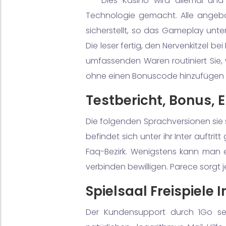
Dies Kasino wird allemal und
Technologie gemacht. Alle angebo
sicherstellt, so das Gameplay unt
Die leser fertig, den Nervenkitzel b
umfassenden Waren routiniert Sie, w
ohne einen Bonuscode hinzufügen d
Testbericht, Bonus, 
Die folgenden Sprachversionen sie s
befindet sich unter ihr Inter auftr
Faq-Bezirk. Wenigstens kann man 
verbinden bewilligen. Parece sorgt
Spielsaal Freispiele 
Der Kundensupport durch 1Go se