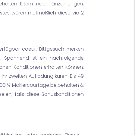
behalten Eltern nach Einzahlungen,
hstes wären mutmaßlich diese via 2
erfügbar coeur. Bittgesuch merken
. Spannend ist ein nachfolgende
lichen Konditionen erhalten können.
ihr zweiten Aufladung küren. Bis 49
n 200 % Maklercourtage beibehalten &
 seien, falls diese Bonuskonditionen