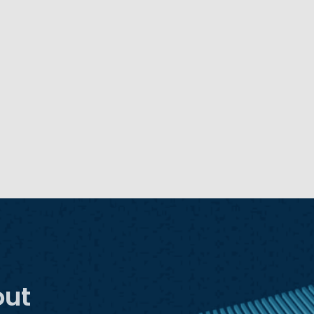
die sofortige Befriedigung suchen, bietet
die schnelllebige Umgebung der Plattform
ein pulsierendes Erlebnis, das den
Adrenalinspiegel...
READ MORE
out