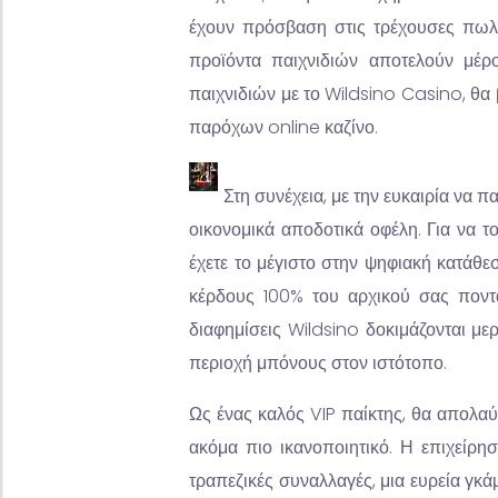
έχουν πρόσβαση στις τρέχουσες πωλήσ
προϊόντα παιχνιδιών αποτελούν μέρ
παιχνιδιών με το Wildsino Casino, θα 
παρόχων online καζίνο.
Στη συνέχεια, με την ευκαιρία να 
οικονομικά αποδοτικά οφέλη. Για να τ
έχετε το μέγιστο στην ψηφιακή κατάθε
κέρδους 100% του αρχικού σας ποντα
διαφημίσεις Wildsino δοκιμάζονται μ
περιοχή μπόνους στον ιστότοπο.
Ως ένας καλός VIP παίκτης, θα απολα
ακόμα πιο ικανοποιητικό. Η επιχείρη
τραπεζικές συναλλαγές, μια ευρεία γκά