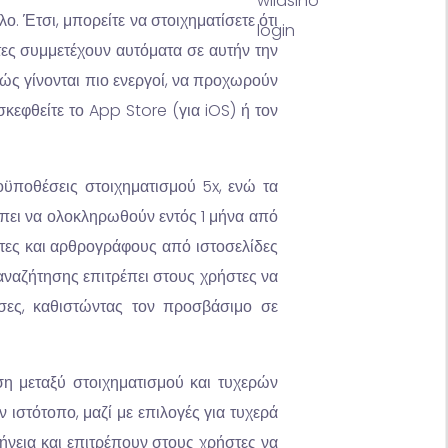
 Έτσι, μπορείτε να στοιχηματίσετε ότι
τες συμμετέχουν αυτόματα σε αυτήν την
ώς γίνονται πιο ενεργοί, να προχωρούν
κεφθείτε το App Store (για iOS) ή τον
οϋποθέσεις στοιχηματισμού 5x, ενώ τα
έπει να ολοκληρωθούν εντός 1 μήνα από
κτες και αρθρογράφους από ιστοσελίδες
α αναζήτησης επιτρέπει στους χρήστες να
σες, καθιστώντας τον προσβάσιμο σε
η μεταξύ στοιχηματισμού και τυχερών
ιστότοπο, μαζί με επιλογές για τυχερά
φήνεια και επιτρέπουν στους χρήστες να