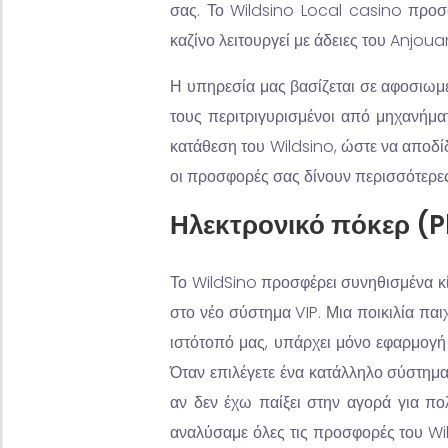
σας. Το Wildsino Local casino προσφ
καζίνο λειτουργεί με άδειες του Anjoua
Η υπηρεσία μας βασίζεται σε αφοσιωμέ
τους περιτριγυρισμένοι από μηχανήμα
κατάθεση του Wildsino, ώστε να αποδίδ
οι προσφορές σας δίνουν περισσότερες 
Ηλεκτρονικό πόκερ (P
Το WildSino προσφέρει συνηθισμένα κί
στο νέο σύστημα VIP. Μια ποικιλία παι
ιστότοπό μας, υπάρχει μόνο εφαρμογή
Όταν επιλέγετε ένα κατάλληλο σύστημα 
αν δεν έχω παίξει στην αγορά για πολ
αναλύσαμε όλες τις προσφορές του Wi