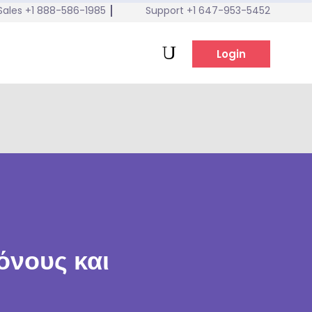
Sales +1 888-586-1985
Support +1 647-953-5452
tel:647-953-5452
Login
όνους και