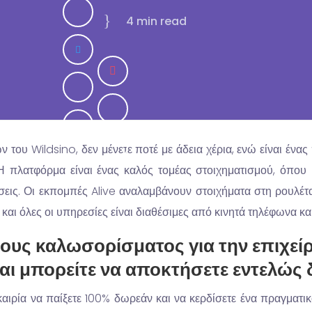
4 min
read
του Wildsino, δεν μένετε ποτέ με άδεια χέρια, ενώ είναι ένα
 Η πλατφόρμα είναι ένας καλός τομέας στοιχηματισμού, όπου μ
εις. Οι εκπομπές Alive αναλαμβάνουν στοιχήματα στη ρουλέτα, 
και όλες οι υπηρεσίες είναι διαθέσιμες από κινητά τηλέφωνα και
νους καλωσορίσματος για την επιχε
και μπορείτε να αποκτήσετε εντελώ
αιρία να παίξετε 100% δωρεάν και να κερδίσετε ένα πραγματικό